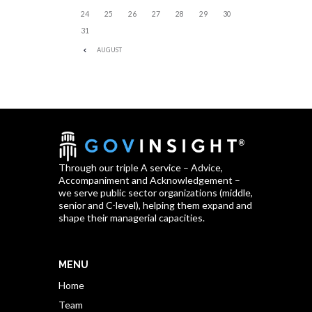
24
25
26
27
28
29
30
31
AUGUST
Through our triple A service – Advice,
Accompaniment and Acknowledgement –
we serve public sector organizations (middle,
senior and C-level), helping them expand and
shape their managerial capacities.
MENU
Home
Team