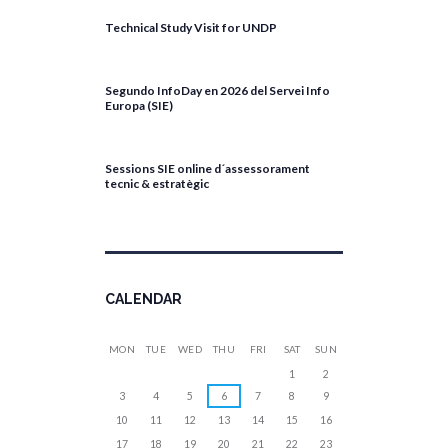
Technical Study Visit for UNDP
April 27, 2026
Segundo InfoDay en 2026 del Servei Info
Europa (SIE)
April 17, 2026
Sessions SIE online d´assessorament
tecnic & estratègic
April 13, 2026
CALENDAR
MON
TUE
WED
THU
FRI
SAT
SUN
1
2
3
4
5
6
7
8
9
10
11
12
13
14
15
16
17
18
19
20
21
22
23