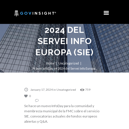
PRIMER
INFODAY EN
2024 DEL
SERVEI INFO
EUROPA (SIE)
Home
Uncategorized
Primer InfoDay en 2024 del Servei Info Europa...
January 17, 2024
in
Uncategorized
759
0
Se hace un nuevo InfoDay para la comunidad y
membrecía municipal de la FMC sobre el servicio
SIE, convocatorias actuales de fondos europeos
abiertas y Q&A.